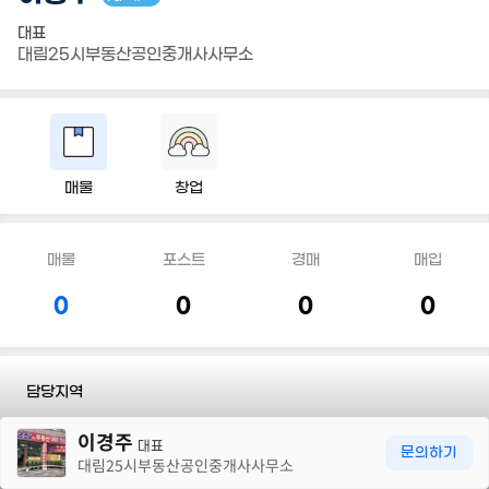
대표
대림25시부동산공인중개사사무소
매물
창업
매물
포스트
경매
매입
0
0
0
0
담당지역
30m
이경주
전화
010 4676 5900
대표
문의하기
대림25시부동산공인중개사사무소