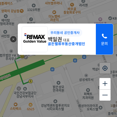
우리동네 공인중개사
백일권
대표
골든밸류부동산중개법인