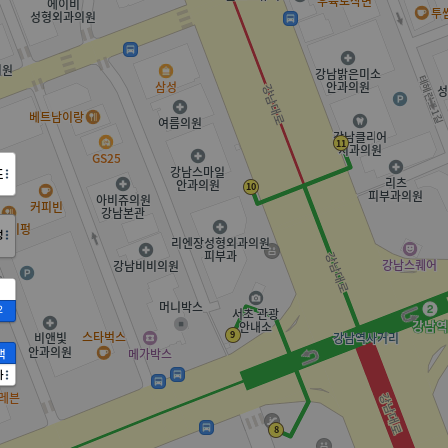
도
정
2
액
가