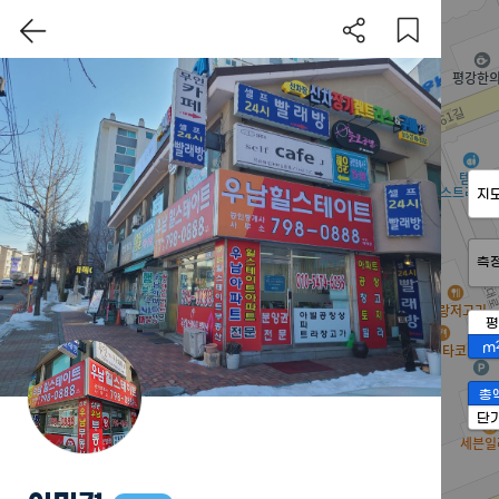
지
측
평
m
총
단