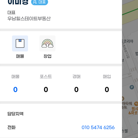
이미경
대표
대표
우남힐스테이트부동산
매물
창업
매물
포스트
경매
매입
0
0
0
0
담당지역
전화
010 5474 6256