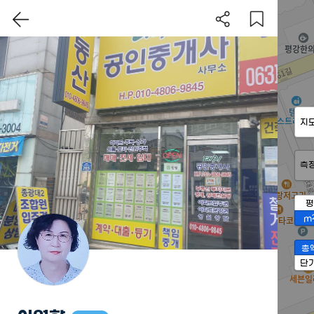
지
측
평
m
총
단