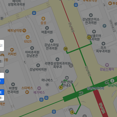
도
정
2
액
가