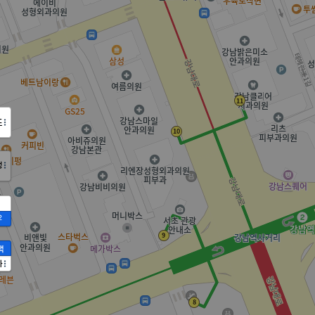
도
정
2
액
가