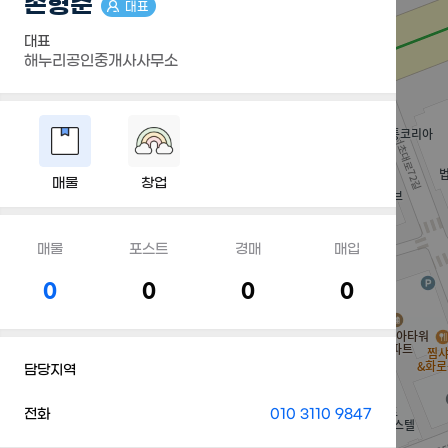
손형준
대표
대표
해누리공인중개사사무소
매물
창업
매물
포스트
경매
매입
0
0
0
0
담당지역
전화
010 3110 9847