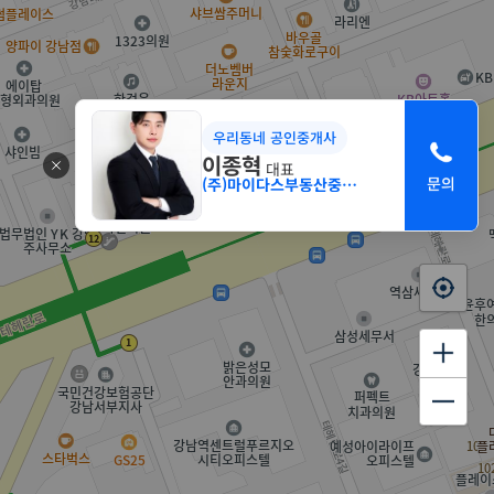
우리동네 공인중개사
이종혁
대표
(주)마이다스부동산중개법인 서초