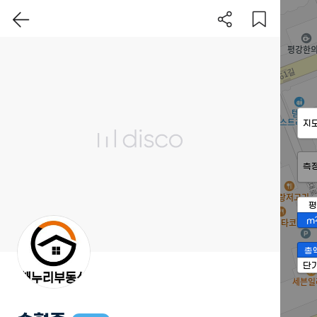
지
측
평
m
총
단