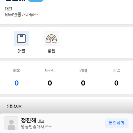
대표
명공인중개사무소
매물
창업
매물
포스트
경매
매입
0
0
0
0
담당지역
30m
정진해
전화
010 3411 8794
대표
문의하기
명공인중개사무소