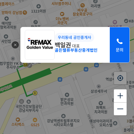
우리동네 공인중개사
백일권
대표
골든밸류부동산중개법인