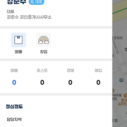
강준수
대표
대표
강준수 공인중개사사무소
매물
창업
매물
포스트
경매
매입
0
0
0
0
정심정도
담당지역