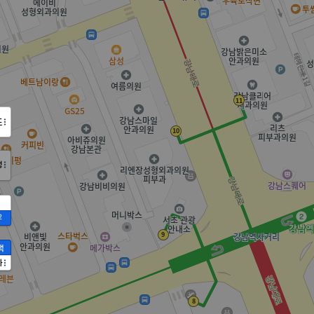
도
정
2
액
가