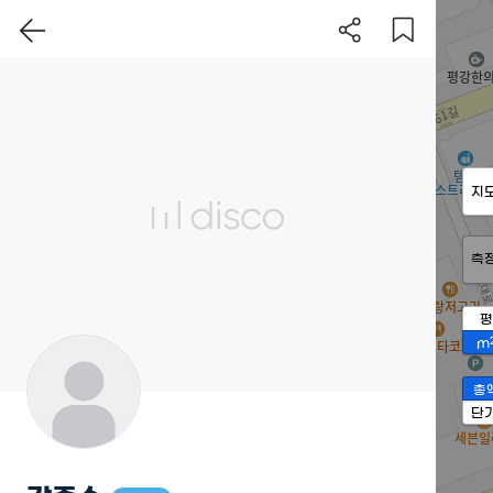
지
측
평
m
총
단