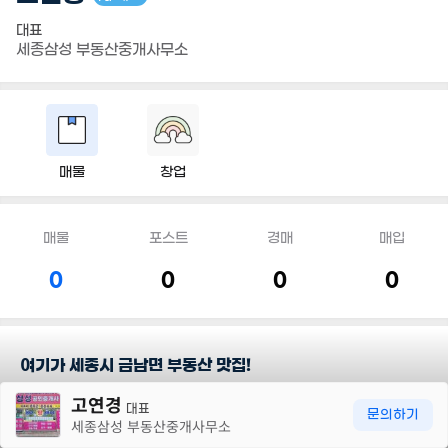
대표
세종삼성 부동산중개사무소
매물
창업
매물
포스트
경매
매입
0
0
0
0
여기가 세종시 금남면 부동산 맛집!
30m
고연경
대표
담당지역
문의하기
세종삼성 부동산중개사무소