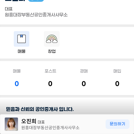
대표
원흥대장부동산공인중개사사무소
매물
창업
매물
포스트
경매
매입
0
0
0
0
믿음과 신뢰의 공인중개사 입니다.
30m
오진희
대표
담당지역
문의하기
원흥대장부동산공인중개사사무소