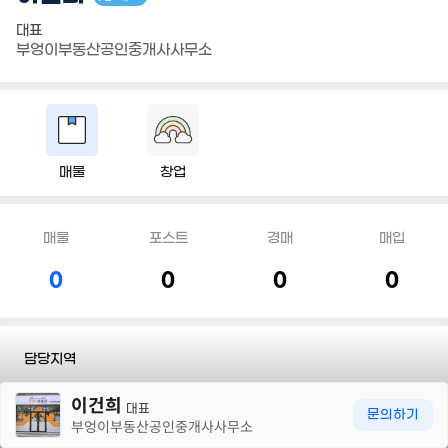
대표
부엉이부동산공인중개사사무소
매물
창업
매물
포스트
경매
매입
0
0
0
0
담당지역
30m
이건희
전화
010 5126 3566
대표
문의하기
부엉이부동산공인중개사사무소