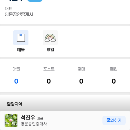
대표
명문공인중개사
매물
창업
매물
포스트
경매
매입
0
0
0
0
담당지역
30m
석진우
전화
010 4574 6974
대표
문의하기
명문공인중개사