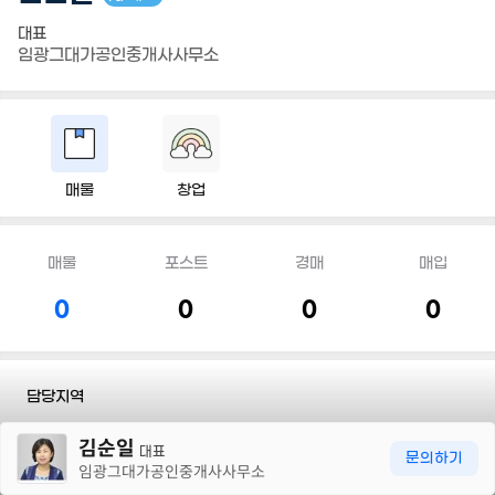
대표
임광그대가공인중개사사무소
매물
창업
매물
포스트
경매
매입
0
0
0
0
담당지역
30m
김순일
전화
010 2367 2125
대표
문의하기
임광그대가공인중개사사무소