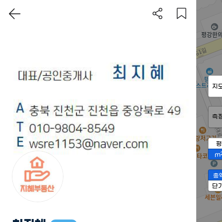
지
측
평
m
총
단