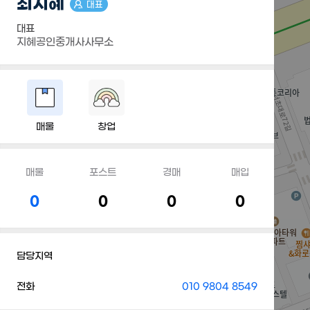
최지혜
대표
대표
지혜공인중개사사무소
매물
창업
매물
포스트
경매
매입
0
0
0
0
담당지역
전화
010 9804 8549