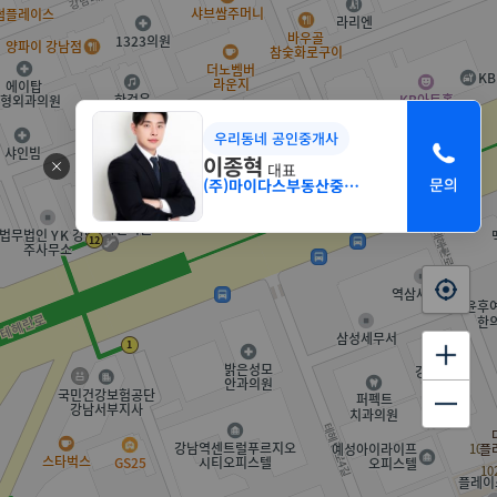
우리동네 공인중개사
이종혁
대표
(주)마이다스부동산중개법인 서초