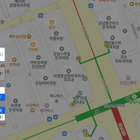
도
정
2
액
가