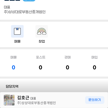
대표
주)상상대로부동산중개법인
매물
창업
매물
포스트
경매
매입
0
0
0
0
담당지역
30m
김호근
전문유형
#공장/창고
#상가/사무실
#빌딩
#토지
대표
문의하기
주)상상대로부동산중개법인
전화
010 5356 8213