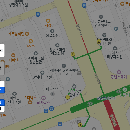
도
정
2
액
가