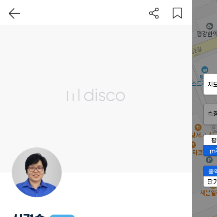
지
측
평
m
총
단