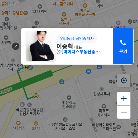
우리동네 공인중개사
이종혁
대표
(주)마이다스부동산중개법인 서초