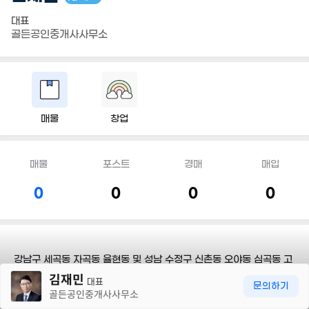
대표
골든공인중개사사무소
매물
창업
매물
포스트
경매
매입
0
0
0
0
강남구 세곡동 자곡동 율현동 및 성남 수정구 신촌동 오야동 심곡동 고
30m
등동 일대의 토지 주택 상가 창고 매매 전문 중개 합니다.
김재민
대표
문의하기
골든공인중개사사무소
담당지역