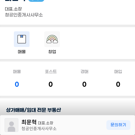
대표.소장
청공인중개사사무소
매물
창업
매물
포스트
경매
매입
0
0
0
0
상가매매/임대 전문 부동산
30m
최문혁
대표.소장
담당지역
문의하기
청공인중개사사무소