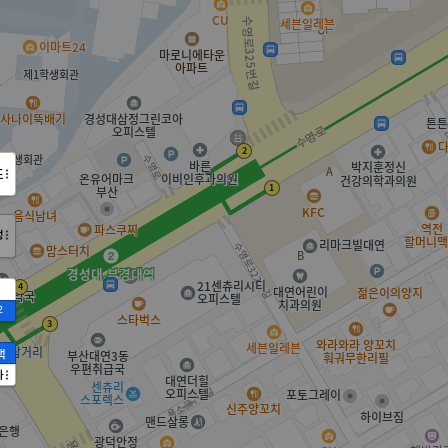
도
정
2
액
가