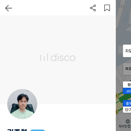
지
측
평
m
총
단