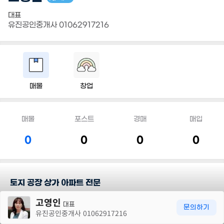
대표
유진공인중개사 01062917216
매물
창업
매물
포스트
경매
매입
0
0
0
0
토지 공장 상가 아파트 전문
30m
고영인
대표
담당지역
문의하기
유진공인중개사 01062917216