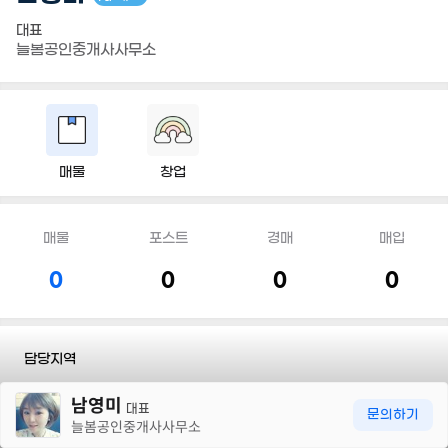
대표
늘봄공인중개사사무소
매물
창업
매물
포스트
경매
매입
0
0
0
0
담당지역
30m
남영미
전화
010 6822 7080
대표
문의하기
늘봄공인중개사사무소