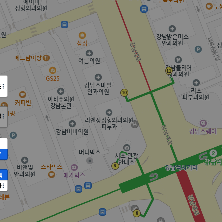
도
정
2
액
가