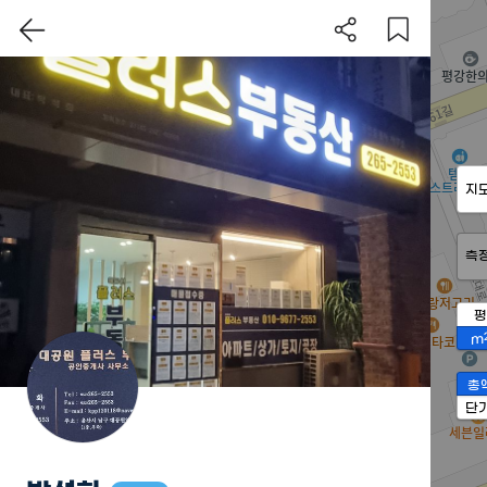
지
측
평
m
총
단