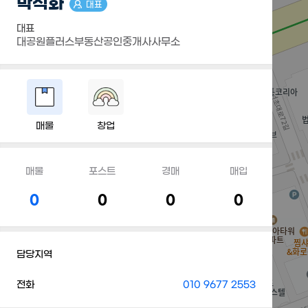
박석화
대표
대표
대공원플러스부동산공인중개사사무소
매물
창업
매물
포스트
경매
매입
0
0
0
0
담당지역
전화
010 9677 2553