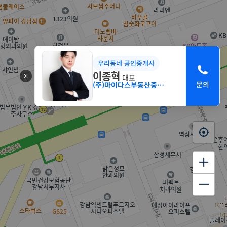
우리동네 공인중개사
이종혁
대표
(주)마이다스부동산중개법인 서초