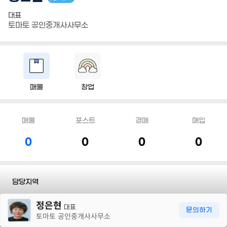
대표
토마토 공인중개사사무소
매물
창업
매물
포스트
경매
매입
0
0
0
0
담당지역
30m
정은현
전화
010 7113 9567
대표
문의하기
토마토 공인중개사사무소