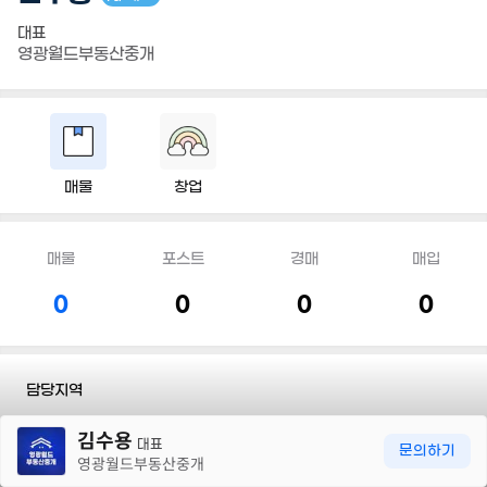
대표
영광월드부동산중개
매물
창업
매물
포스트
경매
매입
0
0
0
0
담당지역
30m
김수용
전화
010 9917 3115
대표
문의하기
영광월드부동산중개