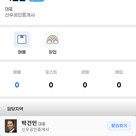
대표
신우공인중개사
매물
창업
매물
포스트
경매
매입
0
0
0
0
담당지역
30m
박건민
전화
010 7220 6400
대표
문의하기
신우공인중개사